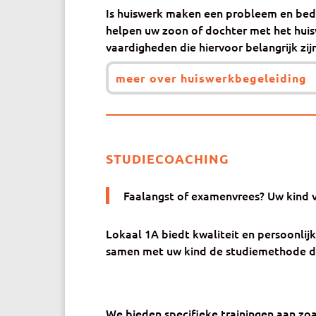
Is huiswerk maken een probleem en beder
helpen uw zoon of dochter met het huisw
vaardigheden die hiervoor belangrijk zij
meer over huiswerkbegeleiding
STUDIECOACHING
Faalangst of examenvrees? Uw kind v
Lokaal 1A biedt kwaliteit en persoonlijk
samen met uw kind de studiemethode die
We bieden specifieke trainingen aan zoa