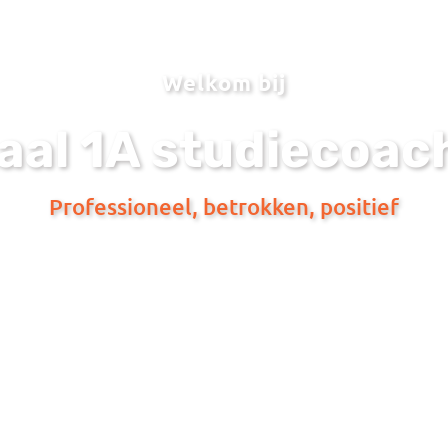
Welkom bij
aal 1A studiecoac
Professioneel,
betrokken
,
posi
tief