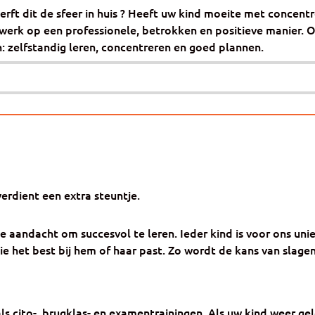
ft dit de sfeer in huis ? Heeft uw kind moeite met concent
erk op een professionele, betrokken en positieve manier. On
n: zelfstandig leren, concentreren en goed plannen.
erdient een extra steuntje.
e aandacht om succesvol te leren. Ieder kind is voor ons uni
 het best bij hem of haar past. Zo wordt de kans van slagen
ls cito-, brugklas- en examentrainingen. Als uw kind weer ge