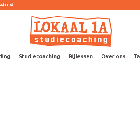
al1a.nl
ding
Studiecoaching
Bijlessen
Over ons
Ta