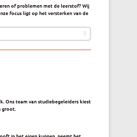
reren of problemen met de leerstof? Wij
ze focus ligt op het versterken van de
ek. Ons team van studiebegeleiders kiest
 groot.
looft in het eigen kunnen, neemt het